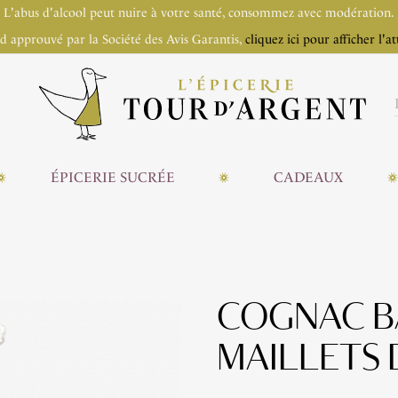
L'abus d'alcool peut nuire à votre santé, consommez avec modération.
 approuvé par la Société des Avis Garantis,
cliquez ici pour afficher l'at
ÉPICERIE SUCRÉE
CADEAUX
COGNAC B
MAILLETS 