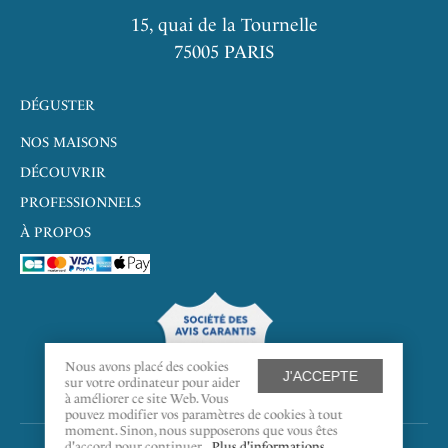
15, quai de la Tournelle
75005 PARIS
DÉGUSTER
NOS MAISONS
DÉCOUVRIR
PROFESSIONNELS
À PROPOS
9.7
/10
Nous avons placé des cookies
J'ACCEPTE
sur votre ordinateur pour aider
à améliorer ce site Web. Vous
388 AVIS
pouvez modifier vos paramètres de cookies à tout
moment. Sinon, nous supposerons que vous êtes
d'accord pour continuer.
Plus d'informations