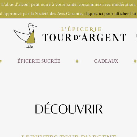
L'abus d'alcool peut nuire à votre santé, consommez avec modération.
 approuvé par la Société des Avis Garantis,
cliquez ici pour afficher l'at
ÉPICERIE SUCRÉE
CADEAUX
DÉCOUVRIR