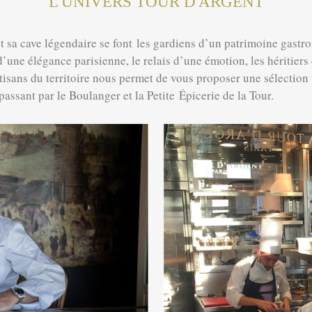
L'UNIVERS TOUR D'ARGENT
t sa cave légendaire se font
les gardiens d’un patrimoine gastr
e élégance parisienne, le relais d’une émotion, les héritiers d
artisans du territoire nous permet de vous proposer une sélectio
 passant par le Boulanger et la Petite Épicerie de la Tour.