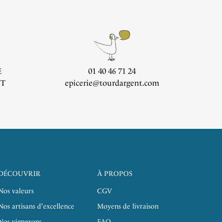
E
01 40 46 71 24
CT
epicerie@tourdargent.com
DÉCOUVRIR
À PROPOS
Nos valeurs
CGV
Nos artisans d'excellence
Moyens de livraison
Nos vignerons
FAQ