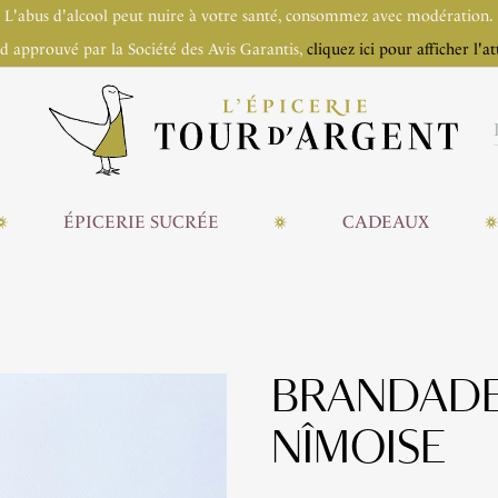
L'abus d'alcool peut nuire à votre santé, consommez avec modération.
 approuvé par la Société des Avis Garantis,
cliquez ici pour afficher l'at
ÉPICERIE SUCRÉE
CADEAUX
BRANDADE
NÎMOISE