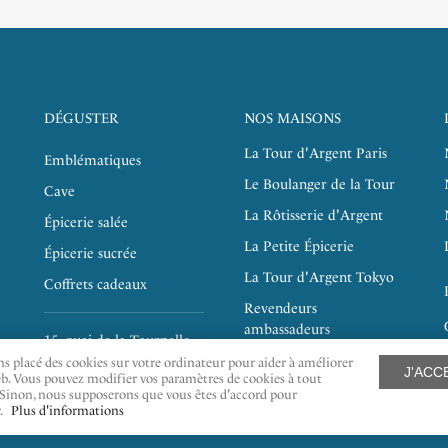
DÉGUSTER
NOS MAISONS
La Tour d'Argent Paris
Emblématiques
Le Boulanger de la Tour
Cave
La Rôtisserie d'Argent
Épicerie salée
La Petite Épicerie
Épicerie sucrée
La Tour d'Argent Tokyo
Coffrets cadeaux
Revendeurs
ambassadeurs
15, quai de la Tournelle
Recrutement
75005 PARIS
s placé des cookies sur votre ordinateur pour aider à améliorer
J'ACC
eb. Vous pouvez modifier vos paramètres de cookies à tout
inon, nous supposerons que vous êtes d'accord pour
.
Plus d'informations