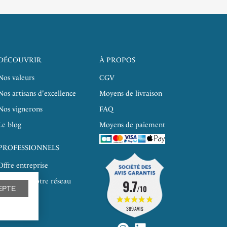
DÉCOUVRIR
À PROPOS
Nos valeurs
CGV
Nos artisans d'excellence
Moyens de livraison
Nos vignerons
FAQ
Le blog
Moyens de paiement
PROFESSIONNELS
Offre entreprise
9.7
Rejoindre notre réseau
/10
EPTE
épicerie
389 AVIS