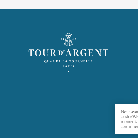
Nous avon
ce site W
moment. S
continuer