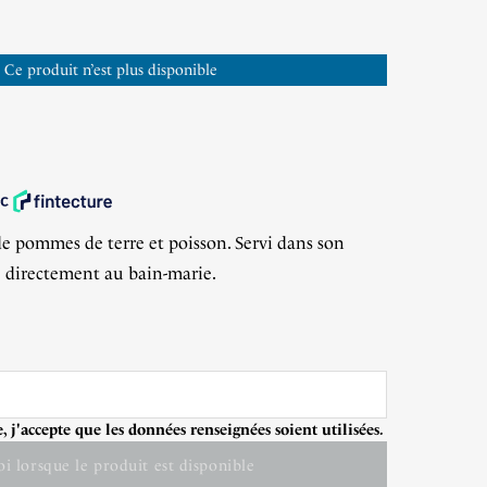
: Ce produit n’est plus disponible
9
/
10
(2 avis)
de pommes de terre et poisson. Servi dans son
fe directement au bain-marie.
 j'accepte que les données renseignées soient utilisées.
i lorsque le produit est disponible