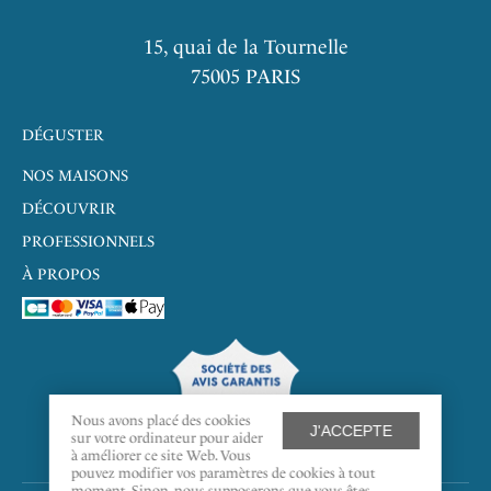
15, quai de la Tournelle
75005 PARIS
DÉGUSTER
NOS MAISONS
DÉCOUVRIR
PROFESSIONNELS
À PROPOS
9.7
/10
Nous avons placé des cookies
J'ACCEPTE
sur votre ordinateur pour aider
à améliorer ce site Web. Vous
387 AVIS
pouvez modifier vos paramètres de cookies à tout
moment. Sinon, nous supposerons que vous êtes