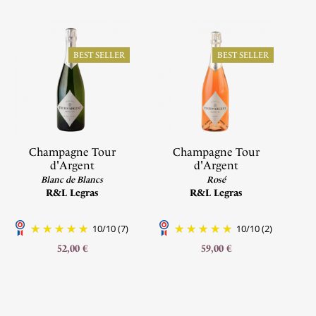
É
BEST SELLER
BEST SELLER
Champagne Tour
Champagne Tour
d'Argent
d'Argent
Blanc de Blancs
Rosé
R&L Legras
R&L Legras
10
/
10
(7)
10
/
10
(2)
52,00 €
59,00 €