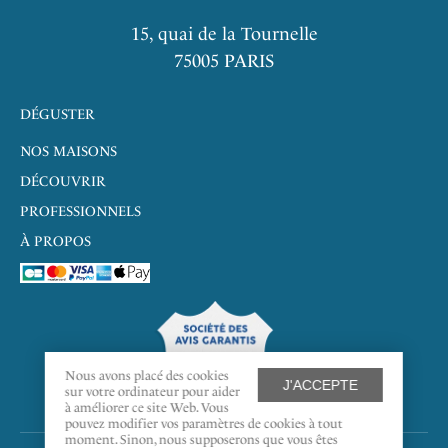
15, quai de la Tournelle
75005 PARIS
DÉGUSTER
NOS MAISONS
DÉCOUVRIR
PROFESSIONNELS
À PROPOS
9.7
/10
Nous avons placé des cookies
J'ACCEPTE
sur votre ordinateur pour aider
à améliorer ce site Web. Vous
388 AVIS
pouvez modifier vos paramètres de cookies à tout
moment. Sinon, nous supposerons que vous êtes