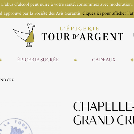
L'abus d'alcool peut nuire à votre santé, consommez avec modération.
 approuvé par la Société des Avis Garantis,
cliquez ici pour afficher l'at
ÉPICERIE SUCRÉE
CADEAUX
AND CRU
CHAPELLE
GRAND CR