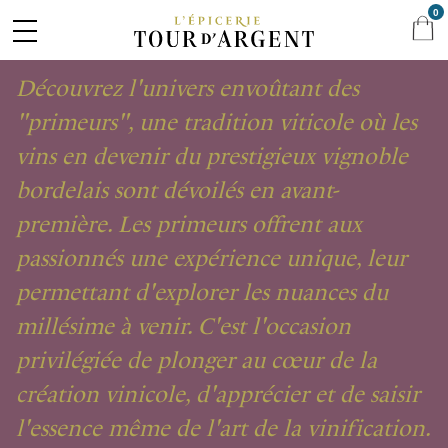
BORDELAIS
0
Découvrez l'univers envoûtant des
"primeurs", une tradition viticole où les
vins en devenir du prestigieux vignoble
bordelais sont dévoilés en avant-
première. Les primeurs offrent aux
passionnés une expérience unique, leur
permettant d'explorer les nuances du
millésime à venir. C'est l'occasion
privilégiée de plonger au cœur de la
création vinicole, d'apprécier et de saisir
l'essence même de l'art de la vinification.