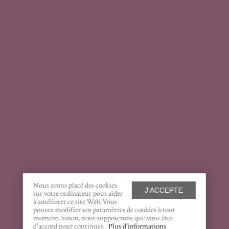
Nous avons placé des cookies
J'ACCEPTE
sur votre ordinateur pour aider
à améliorer ce site Web. Vous
pouvez modifier vos paramètres de cookies à tout
moment. Sinon, nous supposerons que vous êtes
d'accord pour continuer.
Plus d'informations